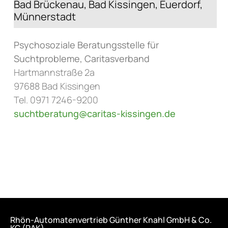
Bad Brückenau, Bad Kissingen, Euerdorf,
Münnerstadt
Psychosoziale Beratungsstelle für
Suchtprobleme, Caritasverband
Hartmannstraße 2a
97688 Bad Kissingen
Tel. 0971 7246-9200
suchtberatung@caritas-kissingen.de
Rhön-Automatenvertrieb Günther Knahl GmbH & Co.
KG (RAK)